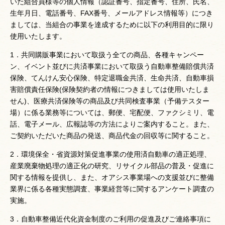
いた組合員様等の個人情報（認証番号、指定番号、住所、氏名、
生年月日、電話番号、FAX番号、メールアドレス情報等）につき
ましては、当組合の事業を達成するために以下の利用目的に限り
使用いたします。
1．共同購販事業において取扱う全ての商品、各種キャンペー
ン、イベント並びに共済事業において取扱う自動車整備賠償共済
保険、てんけん安心保険、特定退職金共済、生命共済、自動車損
害賠償責任保険(保険契約者の情報につきましては使用いたしま
せん)、医療共済保険等の商品及び共同検査事業（予備テスター
場）に係る業務等については、郵便、宅配便、ファクシミリ、電
話、電子メール、広報誌等の方法によりご案内すること。また、
ご契約いただいた商品の発送、商品代金の回収等に関すること。
2．環境保全・省資源対策促進事業の使用済自動車の適正処理、
産業廃棄物処理の適正化の研究、リサイクル部品の普及・促進に
関する情報を提供し、また、オアシス事業場への支援並びに整備
業界に係る各種実態調査、事業経営等に関するアンケート調査の
実施。
3．自動車整備近代化資金制度のご利用の促進及びご連絡事項に