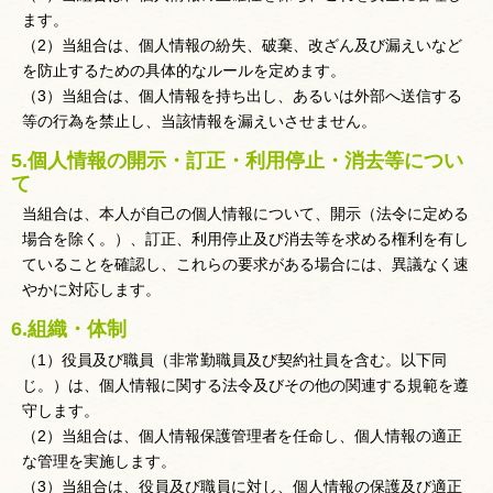
ます。
（2）当組合は、個人情報の紛失、破棄、改ざん及び漏えいなど
を防止するための具体的なルールを定めます。
（3）当組合は、個人情報を持ち出し、あるいは外部へ送信する
等の行為を禁止し、当該情報を漏えいさせません。
5.個人情報の開示・訂正・利用停止・消去等につい
て
当組合は、本人が自己の個人情報について、開示（法令に定める
場合を除く。）、訂正、利用停止及び消去等を求める権利を有し
ていることを確認し、これらの要求がある場合には、異議なく速
やかに対応します。
6.組織・体制
（1）役員及び職員（非常勤職員及び契約社員を含む。以下同
じ。）は、個人情報に関する法令及びその他の関連する規範を遵
守します。
（2）当組合は、個人情報保護管理者を任命し、個人情報の適正
な管理を実施します。
（3）当組合は、役員及び職員に対し、個人情報の保護及び適正