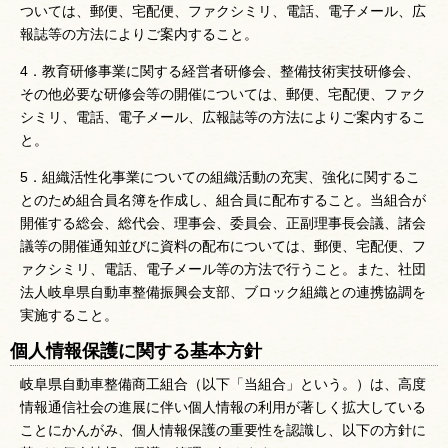
ついては、郵便、宅配便、ファクシミリ、電話、電子メール、広
報誌等の方法によりご案内すること。
4．教育研修事業に関する経営者研修会、整備技術実技研修会、
その他必要な研修会等の開催については、郵便、宅配便、ファク
シミリ、電話、電子メール、広報誌等の方法によりご案内するこ
と。
5．組織活性化事業についての組織活動の充実、強化に関するこ
とのため組合員名簿を作成し、組合員に配布すること。当組合が
開催する総会、総代会、理事会、委員会、正副理事長会議、諸会
議等の開催通知並びに資料の配布については、郵便、宅配便、フ
ァクシミリ、電話、電子メール等の方法で行うこと。また、社団
法人岐阜県自動車整備振興会支部、ブロック組織との連携協調を
実施すること。
個人情報保護に関する基本方針
岐阜県自動車整備商工組合（以下「当組合」という。）は、高度
情報通信社会の進展に伴い個人情報の利用が著しく拡大している
ことにかんがみ、個人情報保護の重要性を認識し、以下の方針に